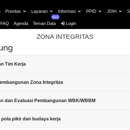
S
Prioritas
Layanan
Informasi
PPID
JDIH
S
Baru
FAQ
Agenda
Teman Data
Login
ZONA INTEGRITAS
kung
n Tim Kerja
embangunan Zona Integritas
an dan Evaluasi Pembangunan WBK/WBBM
pola pikir dan budaya kerja