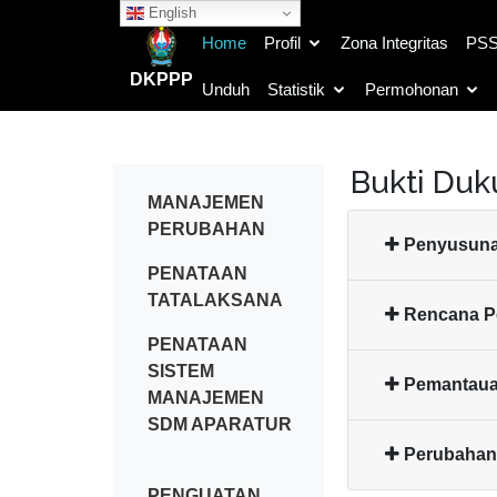
English
Home
Profil
Zona Integritas
PS
DKPPP
Unduh
Statistik
Permohonan
Bukti Du
MANAJEMEN
PERUBAHAN
Penyusuna
PENATAAN
TATALAKSANA
Rencana P
PENATAAN
SISTEM
Pemantau
MANAJEMEN
SDM APARATUR
Perubahan 
PENGUATAN