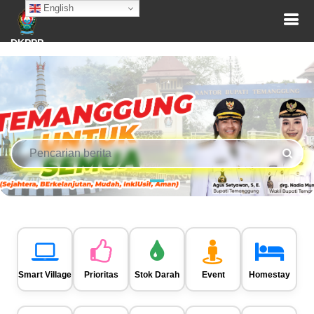
English
DKPPP
Smart Village
Prioritas
Stok Darah
Event
Homestay