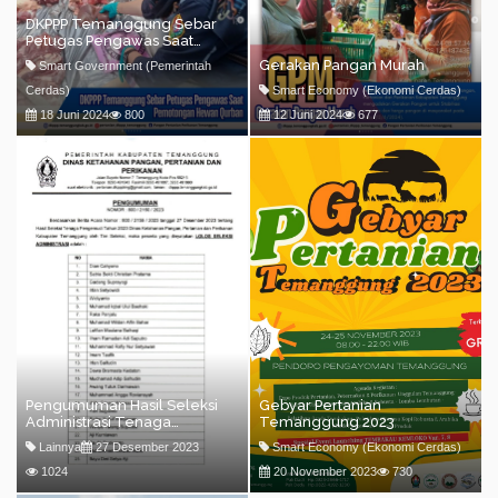
DKPPP Temanggung Sebar
Petugas Pengawas Saat
Pemotongan Hewan Kurban
Gerakan Pangan Murah
Smart Government (Pemerintah
Cerdas)
Smart Economy (Ekonomi Cerdas)
18 Juni 2024
800
12 Juni 2024
677
Pengumuman Hasil Seleksi
Gebyar Pertanian
Administrasi Tenaga
Temanggung 2023
Pengemudi Tahun 2023
Lainnya
27 Desember 2023
Smart Economy (Ekonomi Cerdas)
1024
20 November 2023
730