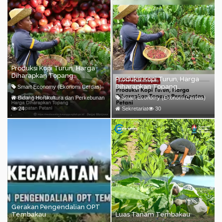
Produksi Kopi Turun, Harga
Diharapkan Topang
Produksi Kopi Turun, Harga
Pendapatan Petani
Diharapkan Topang
Smart Economy (Ekonomi Cerdas)
Pendapatan Petani
Bidang Hortikultura dan Perkebunan
Smart Economy (Ekonomi Cerdas)
24
Sekretariat
30
Gerakan Pengendalian OPT
Tembakau
Luas Tanam Tembakau