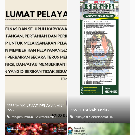
???? *MAKLUMAT PELAYANAN*
????
???? *Tahukah Anda?*
Pengumuman
Sekretariat
19
Lainnya
Sekretariat
16