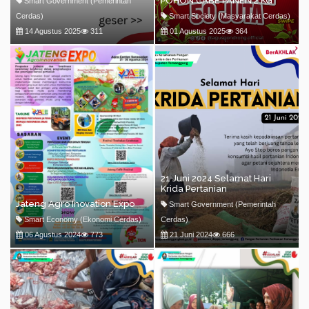
POHON CABE PANEN 2 KG
Smart Government (Pemerintah
Cerdas)
Smart Society (Masyarakat Cerdas)
14 Agustus 2025
311
01 Agustus 2025
364
21 Juni 2024 Selamat Hari
Krida Pertanian
Jateng Agro Inovation Expo
Smart Government (Pemerintah
Smart Economy (Ekonomi Cerdas)
Cerdas)
06 Agustus 2024
773
21 Juni 2024
666