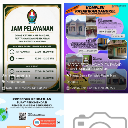
HARGA SEWA KOMPLEK PASAR
IKAN DANGKEL DANGKEL,
PARAKAN TEMANGGUNG
Jam Pelayanan
Harga Sewa Komplek Pasar Ikan
Pengumuman
Dangkel
Rabu, 01/07/2026 14:06
20
Selasa, 09/06/2026 15:00
753