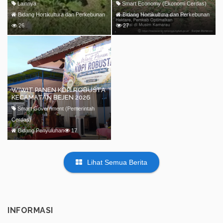
Lainnya
Smart Economy (Ekonomi Cerdas)
Bidang Hortikultura dan Perkebunan
Bidang Hortikultura dan Perkebunan
26
27
WIWIT PANEN KOPI ROBUSTA
KECAMATAN BEJEN 2026
Smart Government (Pemerintah
Cerdas)
Bidang Penyuluhan
17
Lihat Semua Berita
INFORMASI