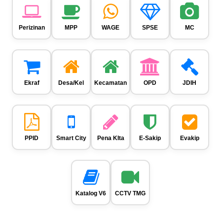
Perizinan
MPP
WAGE
SPSE
MC
Ekraf
Desa/Kel
Kecamatan
OPD
JDIH
PPID
Smart City
Pena KIta
E-Sakip
Evakip
Katalog V6
CCTV TMG