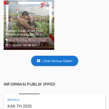
Tuksari Awali Wiwit Petik
Mbako Gunung Sindoro
Smart Branding (Merek Cerdas)
22 Agustus 2023
875
Lihat Semua Galeri
INFORMASI PUBLIK (PPID)
BERKALA
KAK TH 2026