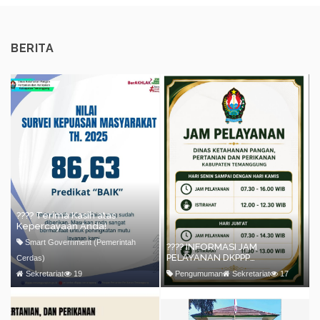
BERITA
???? Terima Kasih atas
Kepercayaan Anda!
Smart Government (Pemerintah
???? INFORMASI JAM
PELAYANAN DKPPP
Cerdas)
KABUPATEN TEMANGGUNG
Sekretariat
19
Pengumuman
Sekretariat
17