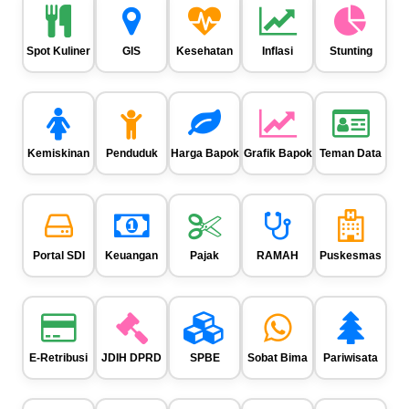
Spot Kuliner
GIS
Kesehatan
Inflasi
Stunting
Kemiskinan
Penduduk
Harga Bapok
Grafik Bapok
Teman Data
Portal SDI
Keuangan
Pajak
RAMAH
Puskesmas
E-Retribusi
JDIH DPRD
SPBE
Sobat Bima
Pariwisata