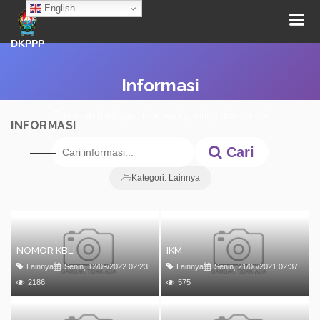
English
DKPPP
Informasi
Temukan berbagai informasi penting dan terkini
INFORMASI
Cari
Kategori: Lainnya
NOMOR KBLI
IKM
Lainnya
Senin, 12/09/2022 02:23
Lainnya
Senin, 21/06/2021 02:37
2186
575