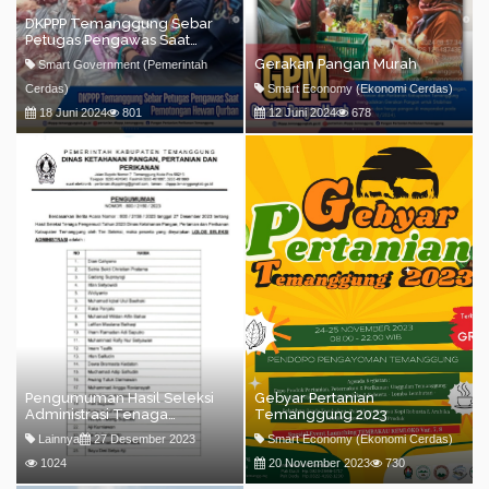
DKPPP Temanggung Sebar
Petugas Pengawas Saat
Pemotongan Hewan Kurban
Gerakan Pangan Murah
Smart Government (Pemerintah
Cerdas)
Smart Economy (Ekonomi Cerdas)
18 Juni 2024
801
12 Juni 2024
678
Pengumuman Hasil Seleksi
Gebyar Pertanian
Administrasi Tenaga
Temanggung 2023
Pengemudi Tahun 2023
Lainnya
27 Desember 2023
Smart Economy (Ekonomi Cerdas)
1024
20 November 2023
730