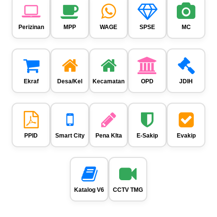
Perizinan
MPP
WAGE
SPSE
MC
Ekraf
Desa/Kel
Kecamatan
OPD
JDIH
PPID
Smart City
Pena KIta
E-Sakip
Evakip
Katalog V6
CCTV TMG