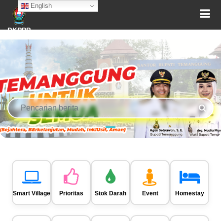
English
DKPPP
Smart Village
Prioritas
Stok Darah
Event
Homestay