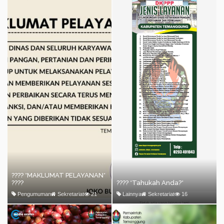
???? *MAKLUMAT PELAYANAN*
????
???? *Tahukah Anda?*
Pengumuman
Sekretariat
21
Lainnya
Sekretariat
16