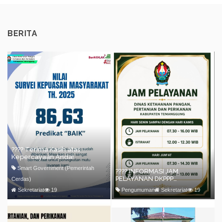
BERITA
???? Terima Kasih atas
Kepercayaan Anda!
Smart Government (Pemerintah
???? INFORMASI JAM
PELAYANAN DKPPP
Cerdas)
KABUPATEN TEMANGGUNG
Sekretariat
19
Pengumuman
Sekretariat
19