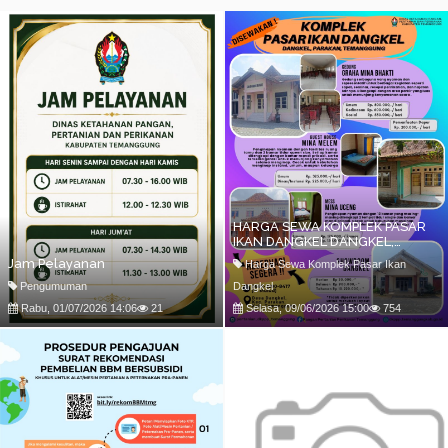
HARGA SEWA KOMPLEK PASAR
IKAN DANGKEL DANGKEL,
PARAKAN TEMANGGUNG
Jam Pelayanan
Harga Sewa Komplek Pasar Ikan
Pengumuman
Dangkel
Rabu, 01/07/2026 14:06
21
Selasa, 09/06/2026 15:00
754