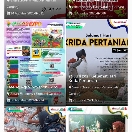
POHON CABE PANEN 2 KG
Smart Government (Pemerintah
Cerdas)
Smart Society (Masyarakat Cerdas)
14 Agustus 2025
311
01 Agustus 2025
366
21 Juni 2024 Selamat Hari
Krida Pertanian
Jateng Agro Inovation Expo
Smart Government (Pemerintah
Smart Economy (Ekonomi Cerdas)
Cerdas)
06 Agustus 2024
774
21 Juni 2024
666