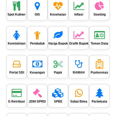
Spot Kuliner
GIS
Kesehatan
Inflasi
Stunting
Kemiskinan
Penduduk
Harga Bapok
Grafik Bapok
Teman Data
Portal SDI
Keuangan
Pajak
RAMAH
Puskesmas
E-Retribusi
JDIH DPRD
SPBE
Sobat Bima
Pariwisata