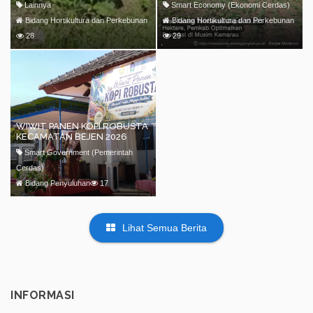
Lainnya
Smart Economy (Ekonomi Cerdas)
Bidang Hortikultura dan Perkebunan
Bidang Hortikultura dan Perkebunan
28
29
WIWIT PANEN KOPI ROBUSTA
KECAMATAN BEJEN 2026
Smart Government (Pemerintah
Cerdas)
Bidang Penyuluhan
17
Lihat Semua Berita
INFORMASI