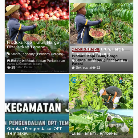
Produksi Kopi Turun, Harga
Diharapkan Topang
Produksi Kopi Turun, Harga
Pendapatan Petani
Diharapkan Topang
Smart Economy (Ekonomi Cerdas)
Pendapatan Petani
Bidang Hortikultura dan Perkebunan
Smart Economy (Ekonomi Cerdas)
25
Sekretariat
32
Gerakan Pengendalian OPT
Tembakau
Luas Tanam Tembakau