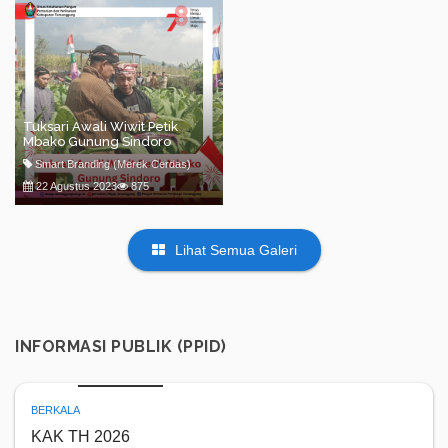
Tuksari Awali Wiwit Petik
Mbako Gunung Sindoro
Smart Branding (Merek Cerdas)
22 Agustus 2023
875
Lihat Semua Galeri
INFORMASI PUBLIK (PPID)
BERKALA
KAK TH 2026