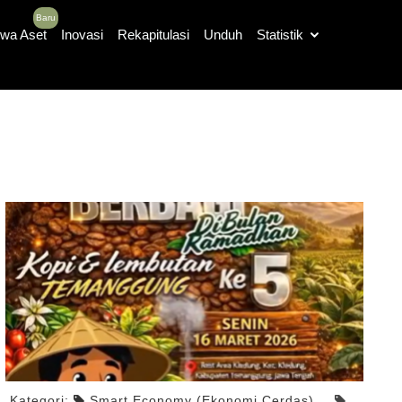
Baru
wa Aset
Inovasi
Rekapitulasi
Unduh
Statistik
Cari
Kategori:
Smart Economy (Ekonomi Cerdas)
,