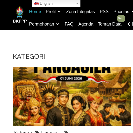
English
Home
Profil
Zona Integritas
PSS
Prioritas
Baru
DKPPP
Permohonan
FAQ
Agenda
Teman Data
L
KATEGORI
Kategori:
Lainnya
,