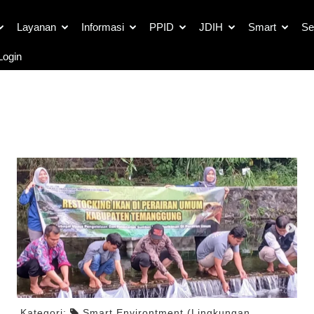
Berita
Layanan
Informasi
PPID
JDIH
Smart
Se
ogin
Kategori:
Smart Environtment (Lingkungan